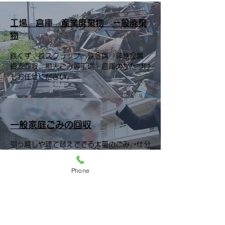
工場 倉庫 産業廃棄物 一般廃棄
物
鉄くず 鉄スクラップ 鉄金属 非鉄金属
資源回収 粗大ごみ等工場 倉庫のかたづけ
もお任せください。
一般家庭ごみの回収
引っ越しや建て替えででる大量のごみ、仕分
けがわからない等ごみまるごとお部屋からの
運び出しも承ります。 家電製品リサイク
Phone
ル 電気製品 不燃ごみ 不用品処理 粗大
ごみ処理 大型ごみ