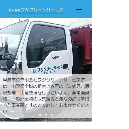
甲府市の有限会社フジクリーンサービスで
は、山梨県全域の
粗大ごみ等のゴミ処理、遺
品整理・生前整理を行っています。
産業廃棄
物・一般廃棄物の収集運搬と処理の許可を取
った事業所ですので安心しておまかせくださ
い
。