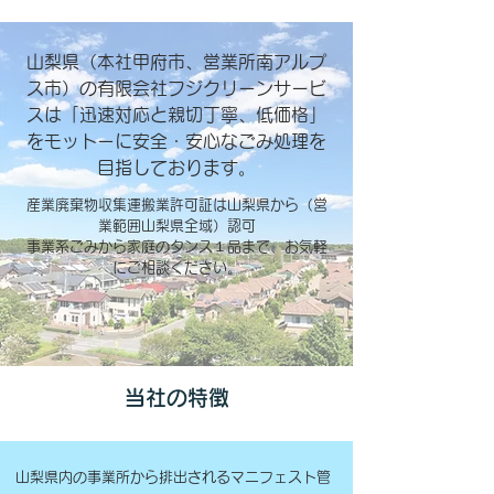
山梨県（本社甲府市、営業所南アルプ
ス市）の有限会社フジクリーンサービ
スは「迅速対応と親切丁寧、低価格」
をモットーに安全・安心なごみ処理を
目指しております。
産業廃棄物収集運搬業許可証は山梨県から（営
業範囲山梨県全域）認可
事業系ごみから家庭のタンス１品まで、お気軽
にご相談ください。
​当社の特徴
山梨県内の事業所から排出されるマニフェスト管